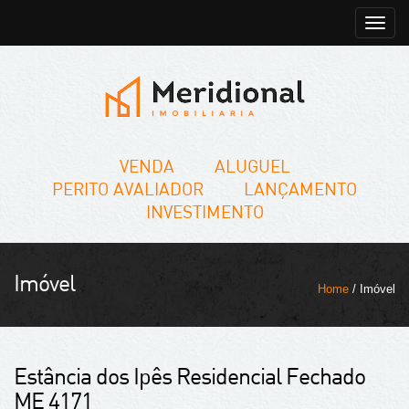
Toggle
naviga
VENDA
ALUGUEL
PERITO AVALIADOR
LANÇAMENTO
INVESTIMENTO
Imóvel
Home
/ Imóvel
Estância dos Ipês Residencial Fechado
ME 4171