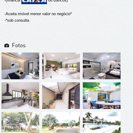
-(financia
ou Bancos)
-Aceita imóvel menor valor no negócio*
-*sob consulta
Fotos