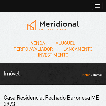
Toggle
naviga
VENDA
ALUGUEL
PERITO AVALIADOR
LANÇAMENTO
INVESTIMENTO
Imóvel
Home
/ Imóvel
Casa Residencial Fechado Baronesa ME
2973