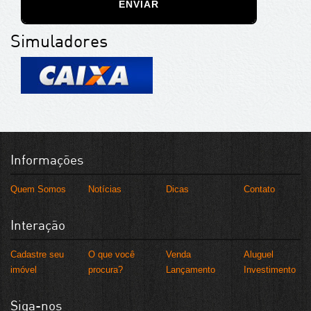
ENVIAR
Simuladores
Informações
Quem Somos
Notícias
Dicas
Contato
Interação
Cadastre seu
O que você
Venda
Aluguel
imóvel
procura?
Lançamento
Investimento
Siga-nos