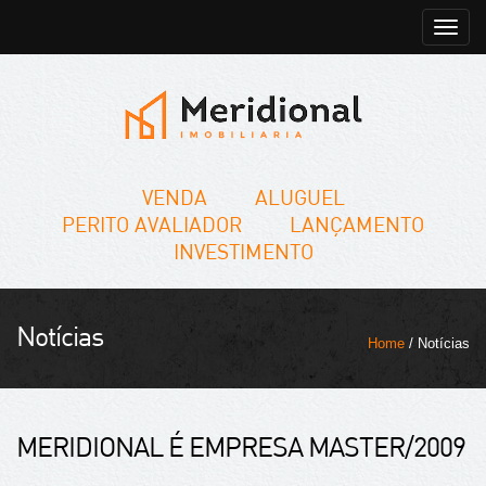
Toggle
naviga
VENDA
ALUGUEL
PERITO AVALIADOR
LANÇAMENTO
INVESTIMENTO
Notícias
Home
/ Notícias
MERIDIONAL É EMPRESA MASTER/2009