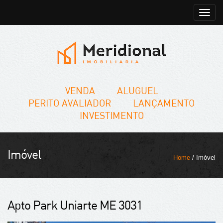
Toggle
naviga
VENDA
ALUGUEL
PERITO AVALIADOR
LANÇAMENTO
INVESTIMENTO
Imóvel
Home
/ Imóvel
Apto Park Uniarte ME 3031