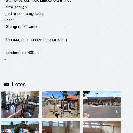
-Banheiros com box blindex e armários
-área serviço
-jardim com pergolados
-lazer
-Garagem 02 carros
(financia, aceita imóvel menor valor)
-condomínio: 480 reais
-
-
Fotos