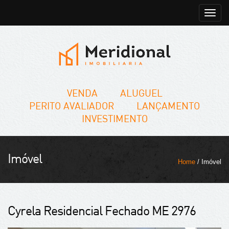
Toggle
naviga
VENDA
ALUGUEL
PERITO AVALIADOR
LANÇAMENTO
INVESTIMENTO
Imóvel
Home
/ Imóvel
Cyrela Residencial Fechado ME 2976