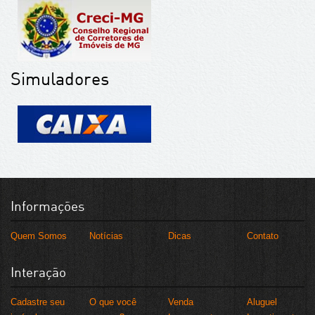
Simuladores
Informações
Quem Somos
Notícias
Dicas
Contato
Interação
Cadastre seu
O que você
Venda
Aluguel